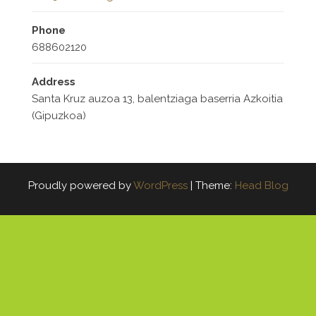
Phone
688602120
Address
Santa Kruz auzoa 13, balentziaga baserria Azkoitia
(Gipuzkoa)
Proudly powered by
WordPress
|
Theme:
Head Blog