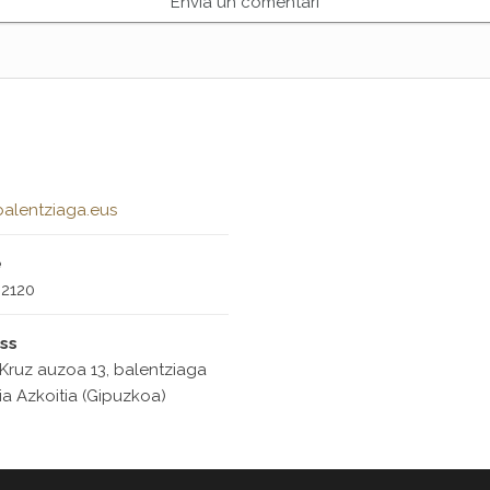
alentziaga.eus
e
2120
ss
Kruz auzoa 13, balentziaga
ia Azkoitia (Gipuzkoa)