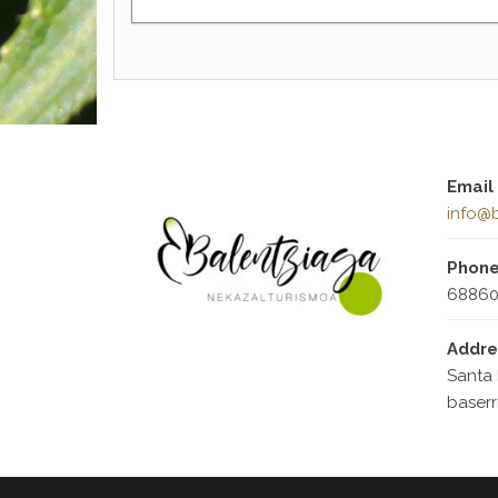
Email
info@b
Phon
68860
Addre
Santa 
baserr