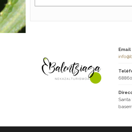
Email
info@b
Teléf
68860
Direc
Santa 
baserr