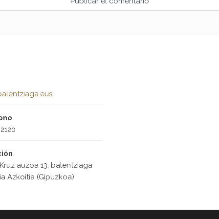
alentziaga.eus
ono
2120
ción
Kruz auzoa 13, balentziaga
ia Azkoitia (Gipuzkoa)