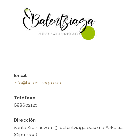
Email
info@balentziaga.eus
Teléfono
688602120
Dirección
Santa Kruz auzoa 13, balentziaga baserria Azkoitia
(Gipuzkoa)