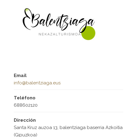
Email
info@balentziaga.eus
Teléfono
688602120
Dirección
Santa Kruz auzoa 13, balentziaga baserria Azkoitia
(Gipuzkoa)