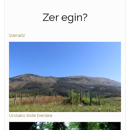
Zer egin?
Izarraitz
Urolako bide berdea