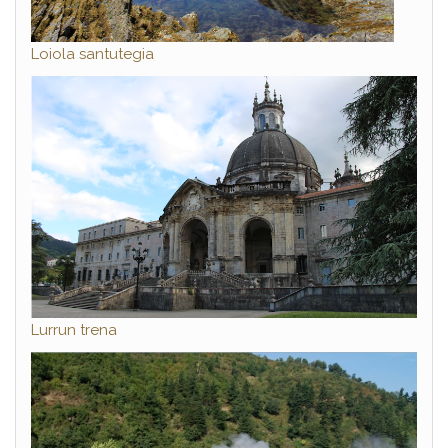
Loiola santutegia
Lurrun trena