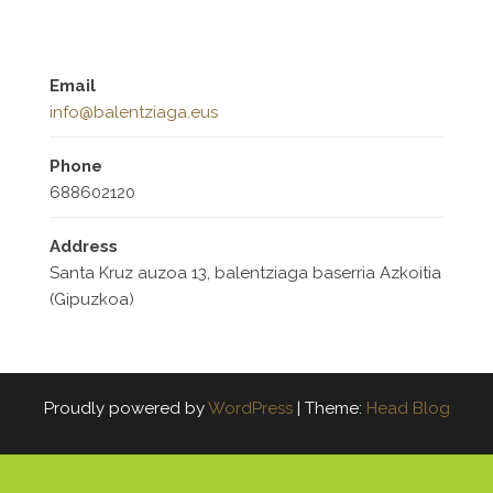
Email
info@balentziaga.eus
Phone
688602120
Address
Santa Kruz auzoa 13, balentziaga baserria Azkoitia
(Gipuzkoa)
Proudly powered by
WordPress
|
Theme:
Head Blog