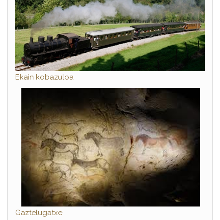
Ekain kobazuloa
Gaztelugatxe