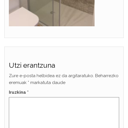
Utzi erantzuna
Zure e-posta helbidea ez da argitaratuko.
Beharrezko
eremuak
*
markatuta daude
Iruzkina
*