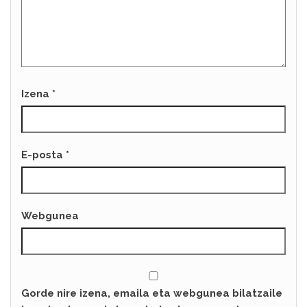
Izena
*
E-posta
*
Webgunea
Gorde nire izena, emaila eta webgunea bilatzaile