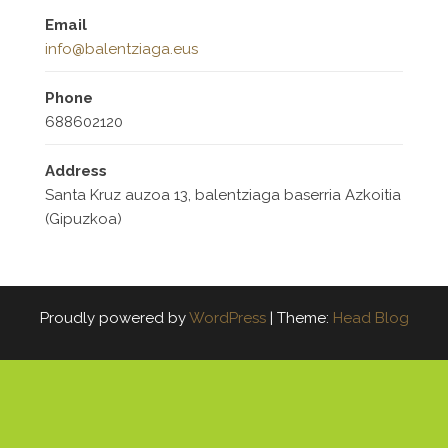
Email
info@balentziaga.eus
Phone
688602120
Address
Santa Kruz auzoa 13, balentziaga baserria Azkoitia
(Gipuzkoa)
Proudly powered by
WordPress
|
Theme:
Head Blog