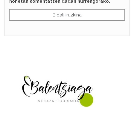
honetan komentatzen dudan hurrengorako.