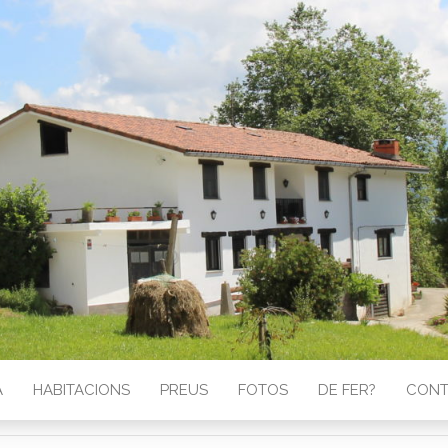
A
HABITACIONS
PREUS
FOTOS
DE FER?
CONT