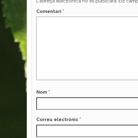
L'adreça electrònica no es publicarà.
Els camp
Comentari
*
Nom
*
Correu electrònic
*