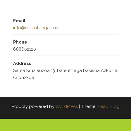
Email
info@balentziaga.eus
Phone
688602120
Address
Santa Kruz auzoa 13, balentziaga baserria Azkoitia
(Gipuzkoa)
Proudly powered by
WordPress
|
Theme:
Head Blog