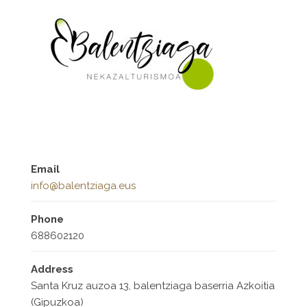
Email
info@balentziaga.eus
Phone
688602120
Address
Santa Kruz auzoa 13, balentziaga baserria Azkoitia
(Gipuzkoa)