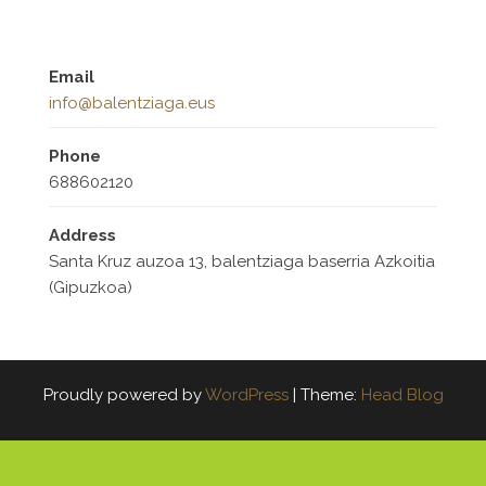
Email
info@balentziaga.eus
Phone
688602120
Address
Santa Kruz auzoa 13, balentziaga baserria Azkoitia
(Gipuzkoa)
Proudly powered by
WordPress
|
Theme:
Head Blog