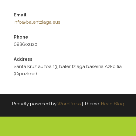
Email
info@balentziaga.eus
Phone
688602120
Address
Santa Kruz auzoa 13, balentziaga baserria Azkoitia
(Gipuzkoa)
Proudly powered by
WordPress
|
Theme:
Head Blog