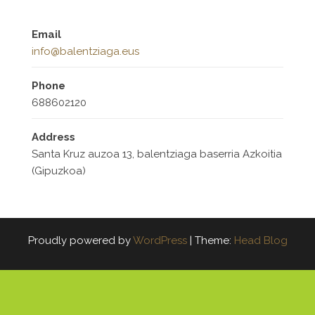
Email
info@balentziaga.eus
Phone
688602120
Address
Santa Kruz auzoa 13, balentziaga baserria Azkoitia
(Gipuzkoa)
Proudly powered by
WordPress
|
Theme:
Head Blog