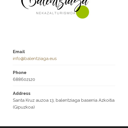
Email
info@balentziaga.eus
Phone
688602120
Address
Santa Kruz auzoa 13, balentziaga baserria Azkoitia
(Gipuzkoa)