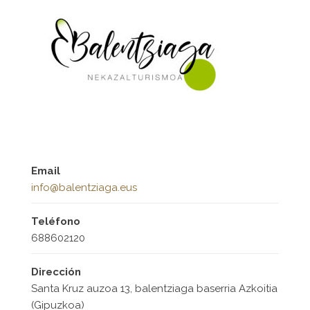
Email
info@balentziaga.eus
Teléfono
688602120
Dirección
Santa Kruz auzoa 13, balentziaga baserria Azkoitia
(Gipuzkoa)