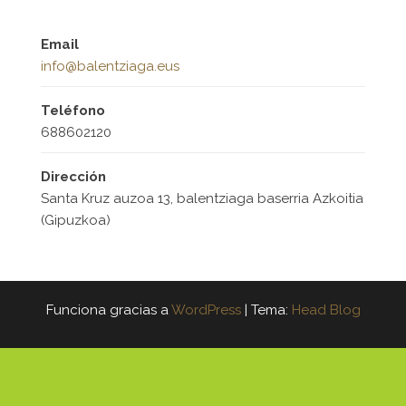
Email
info@balentziaga.eus
Teléfono
688602120
Dirección
Santa Kruz auzoa 13, balentziaga baserria Azkoitia
(Gipuzkoa)
Funciona gracias a
WordPress
|
Tema:
Head Blog