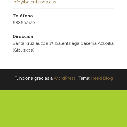
info@balentziaga.eus
Teléfono
688602120
Dirección
Santa Kruz auzoa 13, balentziaga baserria Azkoitia
(Gipuzkoa)
Funciona gracias a
WordPress
|
Tema:
Head Blog