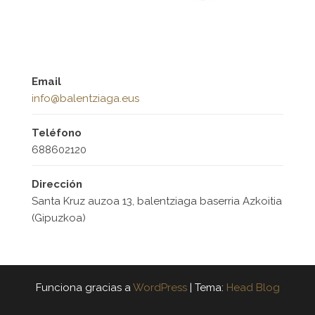
Email
info@balentziaga.eus
Teléfono
688602120
Dirección
Santa Kruz auzoa 13, balentziaga baserria Azkoitia
(Gipuzkoa)
Funciona gracias a
WordPress
|
Tema:
Head Blog