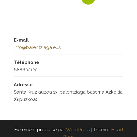
E-mail
info@balentziaga.eus
Téléphone
688602120
Adresse
Santa Kruz auzoa 13, balentziaga baserria Azkoitia
(Gipuzkoa)
Fièrement propulsé par
WordPress
|
Thème :
Head