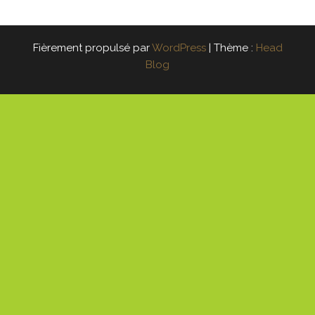
Fièrement propulsé par
WordPress
|
Thème :
Head
Blog