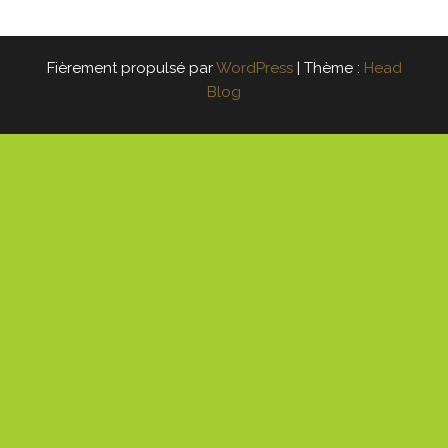
Fièrement propulsé par
WordPress
|
Thème :
Head
Blog