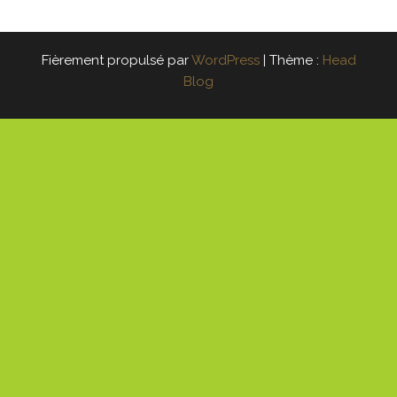
Fièrement propulsé par
WordPress
|
Thème :
Head
Blog