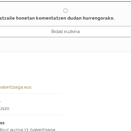
latzaile honetan komentatzen dudan hurrengorako.
alentziaga.eus
e
2120
ss
Kruz auzoa 13, balentziaga