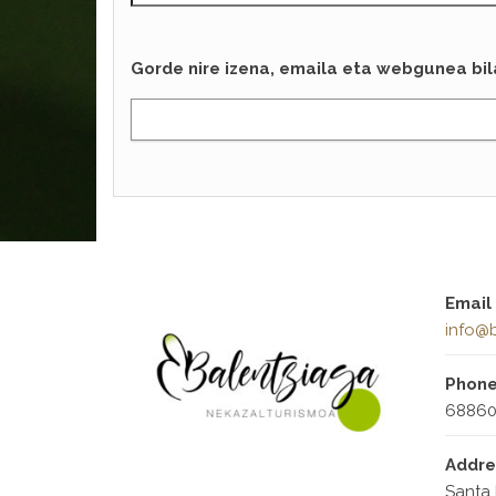
Gorde nire izena, emaila eta webgunea bi
Email
info@b
Phon
68860
Addre
Santa 