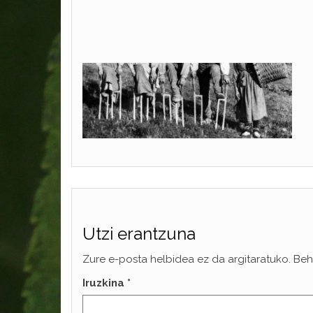
Utzi erantzuna
Zure e-posta helbidea ez da argitaratuko.
Beh
Iruzkina
*