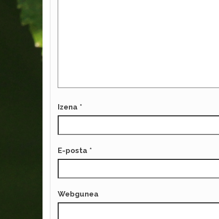
Izena
*
E-posta
*
Webgunea