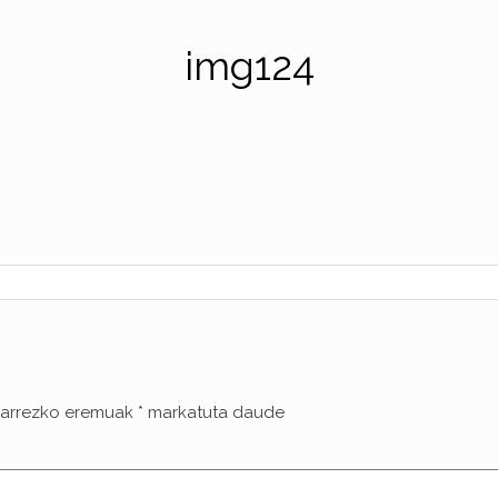
img124
arrezko eremuak
*
markatuta daude