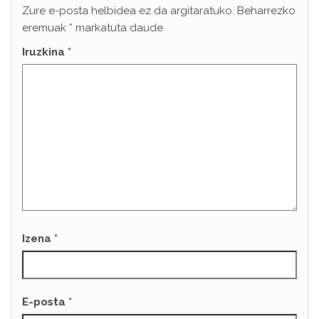
Zure e-posta helbidea ez da argitaratuko.
Beharrezko
eremuak
*
markatuta daude
Iruzkina
*
Izena
*
E-posta
*