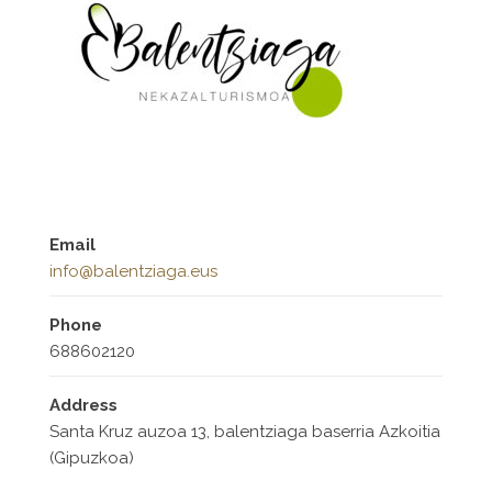
Email
info@balentziaga.eus
Phone
688602120
Address
Santa Kruz auzoa 13, balentziaga baserria Azkoitia
(Gipuzkoa)