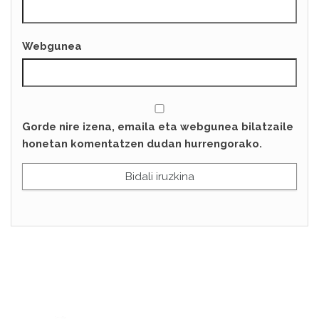
Webgunea
Gorde nire izena, emaila eta webgunea bilatzaile
honetan komentatzen dudan hurrengorako.