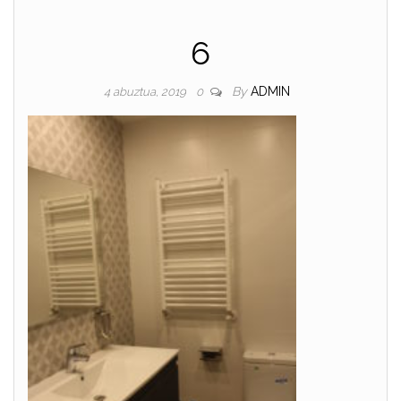
6
By
ADMIN
4 abuztua, 2019
0