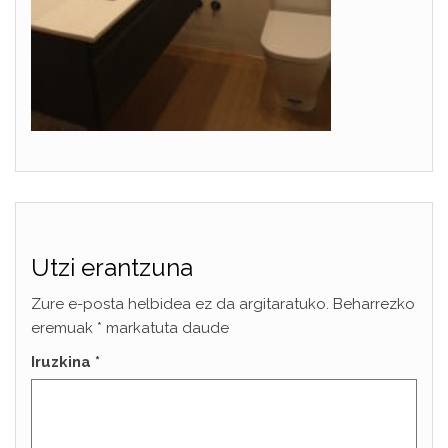
Utzi erantzuna
Zure e-posta helbidea ez da argitaratuko.
Beharrezko
eremuak
*
markatuta daude
Iruzkina
*