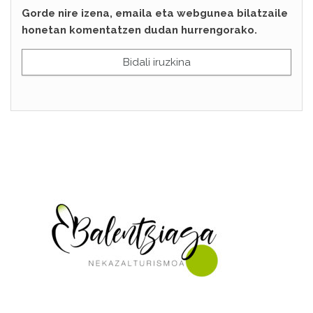
Gorde nire izena, emaila eta webgunea bilatzaile
honetan komentatzen dudan hurrengorako.