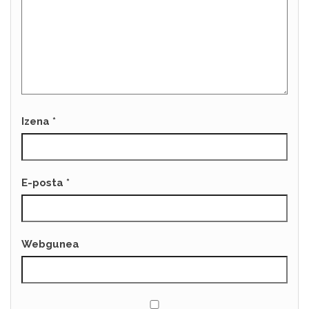
Izena
*
E-posta
*
Webgunea