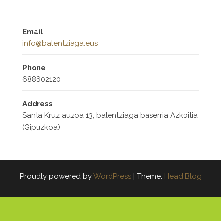
Email
info@balentziaga.eus
Phone
688602120
Address
Santa Kruz auzoa 13, balentziaga baserria Azkoitia
(Gipuzkoa)
Proudly powered by
WordPress
|
Theme:
Head Blog