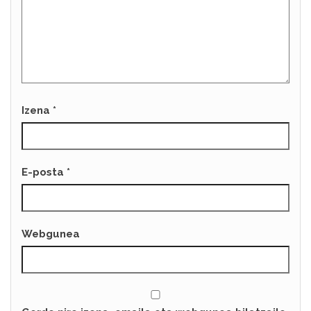
Izena
*
E-posta
*
Webgunea