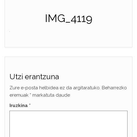
IMG_4119
Utzi erantzuna
Zure e-posta helbidea ez da argitaratuko.
Beharrezko
eremuak
*
markatuta daude
Iruzkina
*