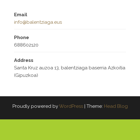
Email
info@balentziaga.eus
Phone
688602120
Address
Santa Kruz auzoa 13, balentziaga baserria Azkoitia
(Gipuzkoa)
Proudly powered by
WordPress
|
Theme:
Head Blog