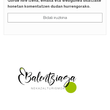
Gorde nire izena, emaila eta webgunea bilatzaile
honetan komentatzen dudan hurrengorako.