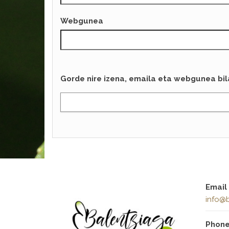
Webgunea
Gorde nire izena, emaila eta webgunea bi
Email
info@b
Phon