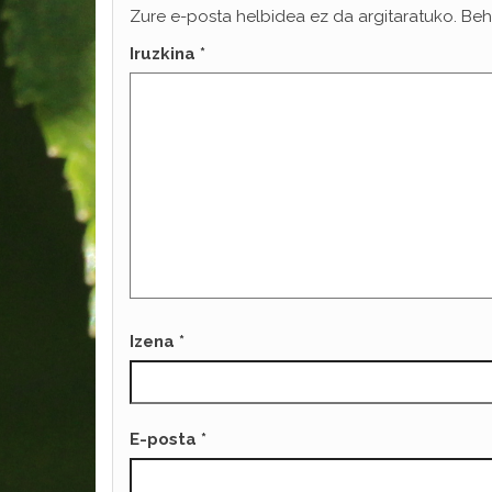
Zure e-posta helbidea ez da argitaratuko.
Beh
Iruzkina
*
Izena
*
E-posta
*