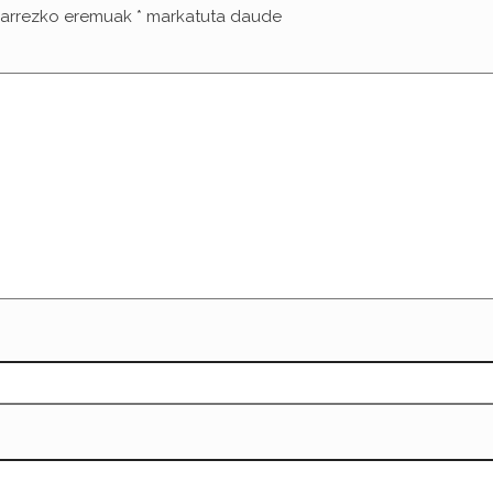
arrezko eremuak
*
markatuta daude