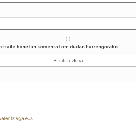
latzaile honetan komentatzen dudan hurrengorako.
alentziaga.eus
e