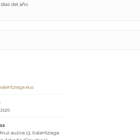
 días del año.
alentziaga.eus
e
2120
ss
Kruz auzoa 13, balentziaga